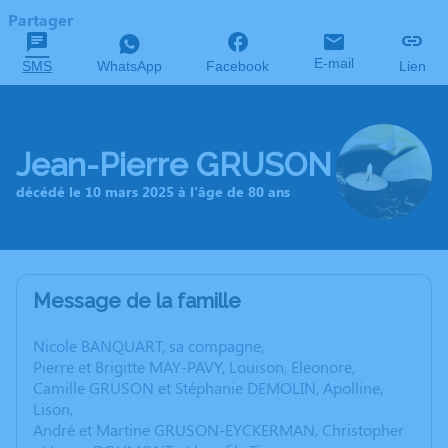
Partager
E-mail
SMS
WhatsApp
Facebook
Lien
Jean-Pierre GRUSON
décédé le 10 mars 2025 à l'âge de 80 ans
Message de la famille
Nicole BANQUART, sa compagne,
Pierre et Brigitte MAY-PAVY, Louison, Eleonore,
Camille GRUSON et Stéphanie DEMOLIN, Apolline,
Lison,
André et Martine GRUSON-EYCKERMAN, Christopher