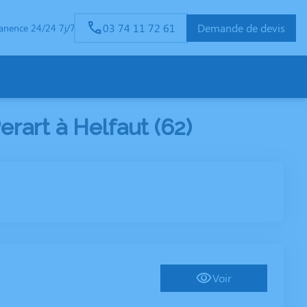
03 74 11 72 61
Demande de devis
anence 24/24 7j/7
art à Helfaut (62)
Voir