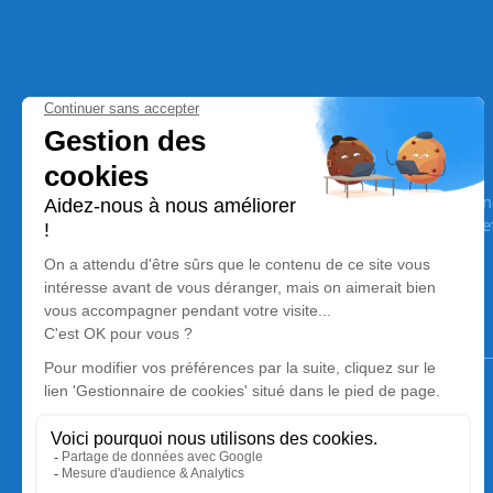
Pompes Funèbres Vanhove Perart
Nos équipes vous aident à honorer la mémoire de la personn
son souvenir dans le respect de ses volontés, de ses valeurs 
son dernier voyage.
Notre agence
Pompes Funèbres Vanhove Perart
03 74 11 72 61
7, Rue de Dunkerque - 59143 - Watten
5/5 - 4 avis