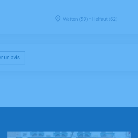
-
Watten (59)
Helfaut (62)
r un avis