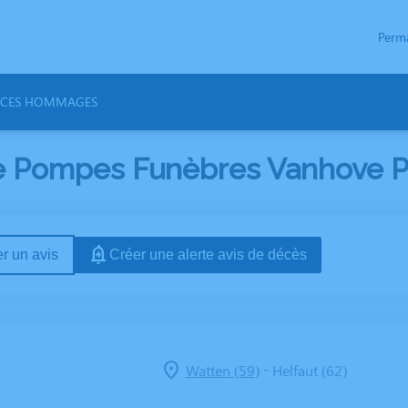
Perm
ACES HOMMAGES
e Pompes Funèbres Vanhove Per
r un avis
Créer une alerte avis de décès
-
Watten (59)
Helfaut (62)