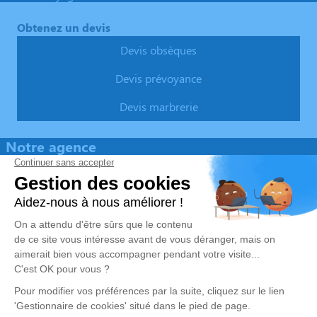
Obtenez un devis
Devis obsèques
Devis prévoyance
Devis marbrerie
Notre agence
Pompes Funèbres Vanhove Perart
03 74 11 72 61
7, Rue de Dunkerque - 59143 - Watten
5/5 - 4 avis
Nos Services
Liens utiles
Organiser des obsèques
Avis de décès
Monuments funéraires
Demande de rendez-vous en
agence
Services aux familles